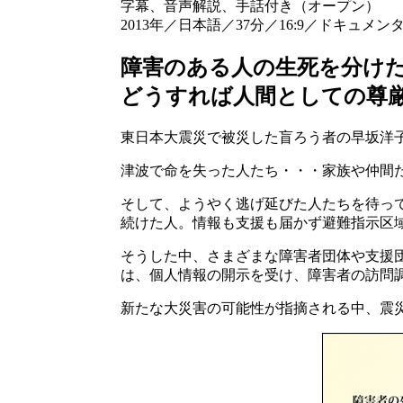
字幕、音声解説、手話付き（オープン）
2013年／日本語／37分／16:9／ドキュメン
障害のある人の生死を分け
どうすれば人間としての尊
東日本大震災で被災した盲ろう者の早坂洋
津波で命を失った人たち・・・家族や仲間
そして、ようやく逃げ延びた人たちを待っ
続けた人。情報も支援も届かず避難指示区
そうした中、さまざまな障害者団体や支援
は、個人情報の開示を受け、障害者の訪問
新たな大災害の可能性が指摘される中、震