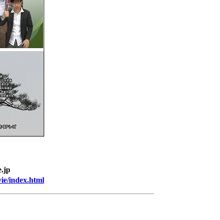
.jp
ie/index.html