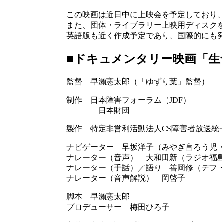
この映画は近日中に上映会を予定しており
また、団体・ライブラリー上映用ディスクを2
英語版も近く作成予定であり、国際的にも
■ドキュメンタリー映画「生命
監督 早瀨憲太郎（「ゆずり葉」監督）
制作 日本障害フォーラム（JDF）
日本財団
製作 特定非営利活動法人CS障害者放送統
ナビゲーター 早坂洋子（みやぎ盲ろう児
ナレーター（音声） 大和田新（ラジオ福
ナレーター（手話）／語り 善岡修（デフ
ナレーター（音声解説） 岡啓子
脚本 早瀨憲太郎
プロデューサー 梅田ひろ子