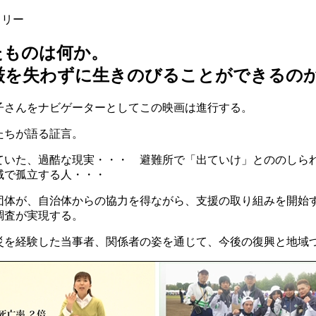
タリー
たものは何か。
厳を失わずに生きのびることができるの
子さんをナビゲーターとしてこの映画は進行する。
たちが語る証言。
ていた、過酷な現実・・・ 避難所で「出ていけ」とののしら
域で孤立する人・・・
団体が、自治体からの協力を得ながら、支援の取り組みを開始
調査が実現する。
災を経験した当事者、関係者の姿を通じて、今後の復興と地域