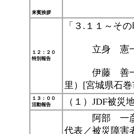
来賓挨拶
「３.１１～その
立身 憲一 
１２：２０
特別報告
伊藤 善一 
里）[宮城県石巻
１３：００
（１）JDF被災
活動報告
阿部 一彦（
代表／被災障害