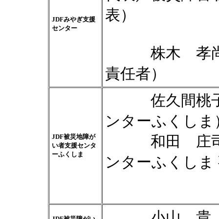
表）
JDFみやぎ支援
センター
株木 孝尚（
責任者）
佐久間桃子（
ンターふくしま
JDF被災地障が
和田 庄司（
い者支援センタ
ーふくしま
ンターふくしま
小山 貴（J
JDF被災障がい