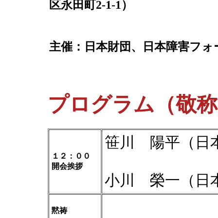
区永田町2-1-1）
主催：日本財団、日本障害フォー
プログラム（敬称
笹川 陽平（日
１２：００
開会挨拶
小川 榮一（日
黙祷