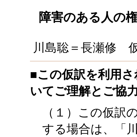
障害のある人の
川島聡＝長瀬修 仮訳
■この仮訳を利用さ
いてご理解とご協
（１）この仮訳
する場合は、「