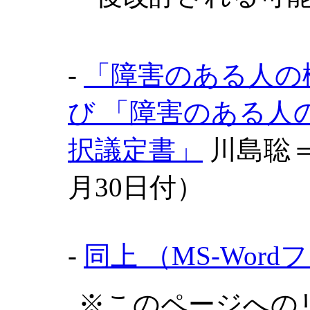
-
「障害のある人の
び 「障害のある人
択議定書」
川島聡＝
月30日付）
-
同上 （MS-Word
※このページへの