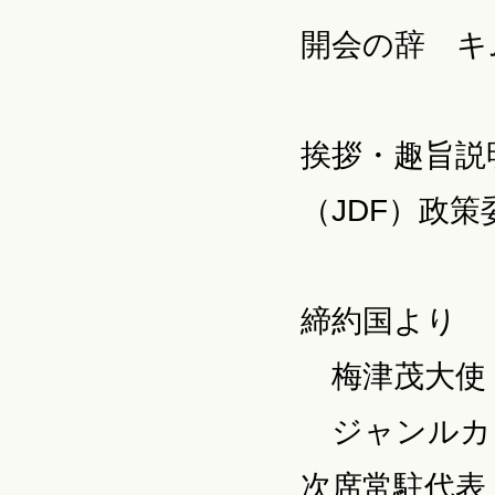
開会の辞 キ
挨拶・趣旨説
（JDF）政策
締約国より
梅津茂大使 
ジャンルカ
次席常駐代表