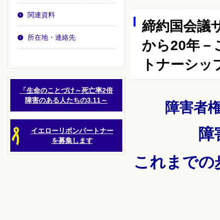
関連資料
締約国会議
所在地・連絡先
から20年
トナーシッ
「生命のことづけ～死亡率2倍
障害のある人たちの3.11～
障害者
障
イエローリボンパートナー
を募集します
これまでの