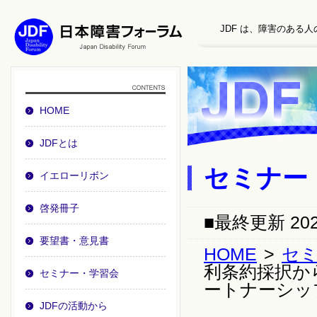
JDF は、障害のある
HOME
JDFとは
セミナー
イエローリボン
啓発冊子
■最終更新 20
要望書・意見書
HOME
>
セ
利条約採択か
セミナー・学習会
ートナーシッ
JDFの活動から