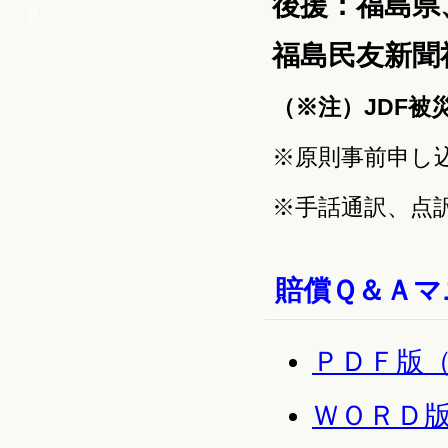
後援：福島県
福島民友新聞
（※注）JDF
※原則事前申し
※手話通訳、点
賠償Ｑ＆Ａマ
ＰＤＦ版
ＷＯＲＤ