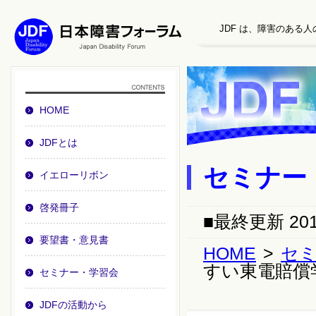
JDF は、障害のある
HOME
JDFとは
セミナー
イエローリボン
啓発冊子
■最終更新 20
要望書・意見書
HOME
>
セ
すい東電賠償
セミナー・学習会
JDFの活動から