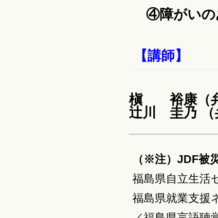
④障がいの
【講師】
槇 裕康（
辻川 圭乃 
（※注）JDF
福島県自立生活
福島県就業支援
／福島県言語聴