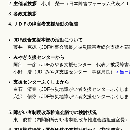
主催者挨拶
小川 榮一（日本障害フォーラム代表／Ｊ
各政党挨拶
ＪＤＦの障害者支援活動の報告
JDF総合支援本部の活動について
藤井 克徳（JDF幹事会議長／被災障害者総合支援本部
みやぎ支援センターから
阿部 一彦（JDFみやぎ支援センター 代表／被災障
小野 浩（JDFみやぎ支援センター 事務局長）
＜当日
支援センターふくしまから
白石 清春（JDF被災地障がい者支援センターふくしま
穴沢 信弥（JDF被災地障がい者支援センターふくしま
障がい者制度改革推進会議での検討状況
東 俊裕（内閣府障がい者制度改革推進会議担当室長）
JDF構成団体・関係団体の支援活動から（指定発言）